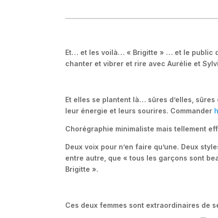
Voir toutes les photos de Selah Sue ici
Et… et les voilà… « Brigitte » … et le public
chanter et vibrer et rire avec Aurélie et Sylv
Et elles se plantent là… sûres d’elles, sûres
leur énergie et leurs sourires. Commander
h
Chorégraphie minimaliste mais tellement ef
Deux voix pour n’en faire qu’une. Deux styl
entre autre, que « tous les garçons sont bea
Brigitte ».
Ces deux femmes sont extraordinaires de se