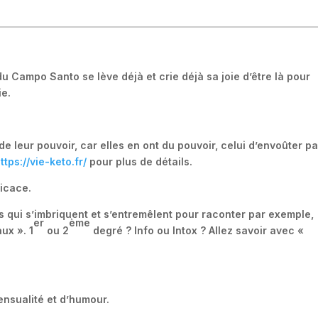
 du Campo Santo se lève déjà et crie déjà sa joie d’être là pour
ie.
 de leur pouvoir, car elles en ont du pouvoir, celui d’envoûter pa
ttps://vie-keto.fr/
pour plus de détails.
ficace.
es qui s’imbriquent et s’entremêlent pour raconter par exemple,
er
ème
ux ». 1
ou 2
degré ? Info ou Intox ? Allez savoir avec «
nsualité et d’humour.