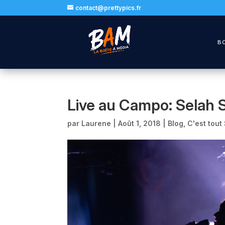
contact@prettypics.fr
B
Live au Campo: Selah S
par
Laurene
|
Août 1, 2018
|
Blog
,
C'est tout