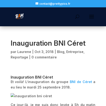
contact@prettypics.fr
Inauguration BNI Céret
par
Laurene
|
Oct 3, 2018
|
Blog
,
Entreprise
,
Reportage
|
0 commentaire
Inauguration BNI Céret
Et voilà! L’inauguration du groupe
BNI de Céret
a
eu lieu le mardi 25 septembre 2018.
Ce jour-là, je me suis donc levée à 5h du matin