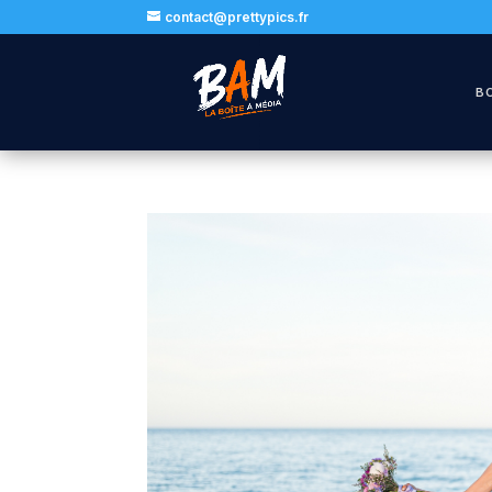
contact@prettypics.fr
B