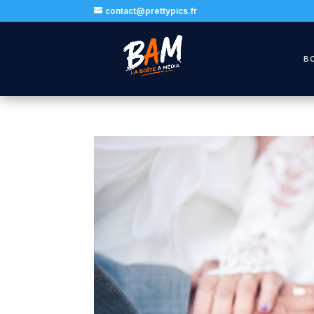
contact@prettypics.fr
B