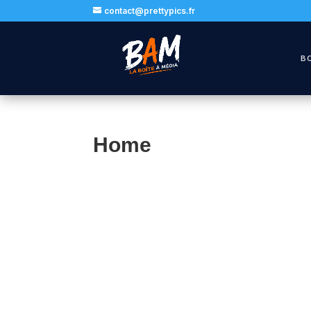
contact@prettypics.fr
B
Home