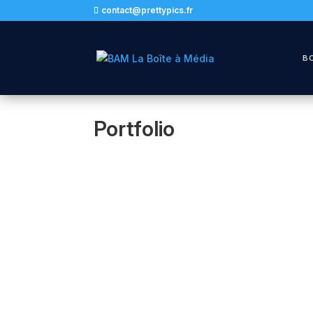
contact@prettypics.fr
B
Portfolio